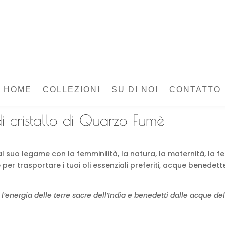
HOME
COLLEZIONI
SU DI NOI
CONTATTO
 olio essenziale di cristallo di Quarzo Fumè
di cristallo di Quarzo Fumè
suo legame con la femminilità, la natura, la maternità, la fert
 per trasportare i tuoi oli essenziali preferiti, acque benedett
con l’energia delle terre sacre dell’India e benedetti dalle acque 