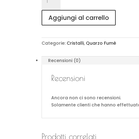
olio
essenziale
Aggiungi al carrello
di
cristallo
di
Quarzo
Categorie:
Cristalli
,
Quarzo Fumè
Fumè
quantità
Recensioni (0)
Recensioni
Ancora non ci sono recensioni.
Solamente clienti che hanno effettua
Prodotti correlati