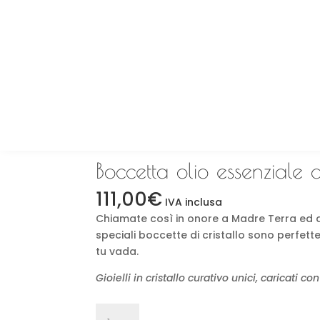
Home
→
Cristalli
→
Quarzo Fumè
→ Boccetta
Boccetta olio essenziale 
111,00
€
IVA inclusa
Chiamate così in onore a Madre Terra ed al 
speciali boccette di cristallo sono perfette
tu vada.
Gioielli in cristallo curativo unici, caricati 
Boccetta