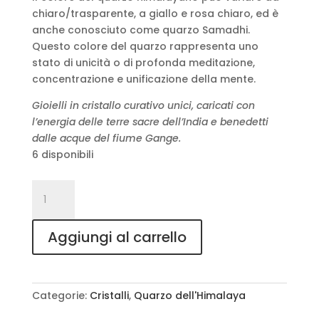
chiaro/trasparente, a giallo e rosa chiaro, ed è
anche conosciuto come quarzo Samadhi.
Questo colore del quarzo rappresenta uno
stato di unicità o di profonda meditazione,
concentrazione e unificazione della mente.
Gioielli in cristallo curativo unici, caricati con
l’energia delle terre sacre dell’India e benedetti
dalle acque del fiume Gange.
6 disponibili
TARA
Orecchini
a
Aggiungi al carrello
cerchio
quantità
Categorie:
Cristalli
,
Quarzo dell'Himalaya